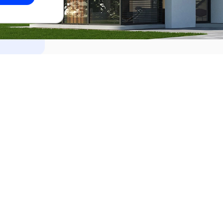
dades
Alquilar
el Este
Apartamentos en alquiler en Punta de
ideo
Apartamentos en alquiler en Montevi
iente
Casas en alquiler en Punta del Este
Casas en alquiler en Montevideo
Casas en alquiler en Maldonado
s