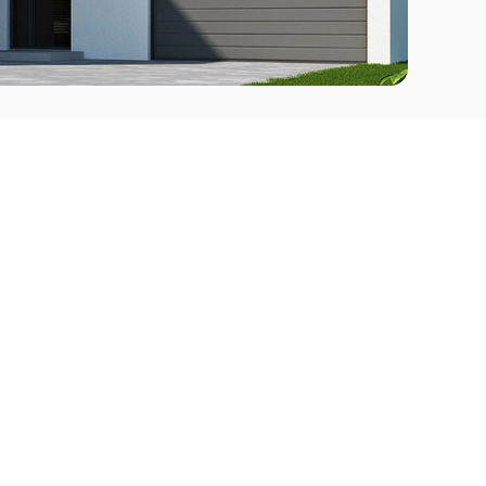
Comprar
l Este
Apartamentos en venta en Punta del Este
deo
Apartamentos en venta en Montevideo
Casas en venta Punta del Este
Casas en venta Montevideo
Casas en venta Maldonado