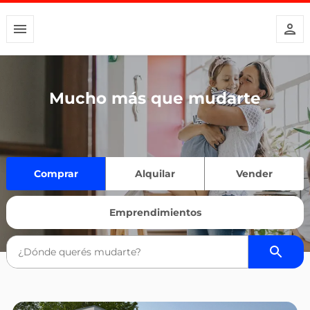
Mucho más que mudarte
Comprar
Alquilar
Vender
Emprendimientos