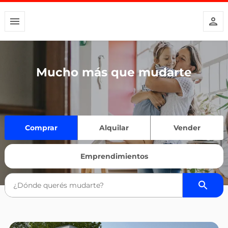
Mucho más que mudarte
Comprar
Alquilar
Vender
Emprendimientos