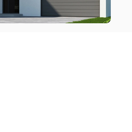
Comprar
l Este
Apartamentos en venta en Punta del Este
deo
Apartamentos en venta en Montevideo
Casas en venta Punta del Este
Casas en venta Montevideo
Casas en venta Maldonado