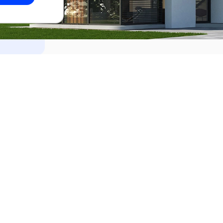
dades
Alquilar
el Este
Apartamentos en alquiler en Punta de
ideo
Apartamentos en alquiler en Montevi
iente
Casas en alquiler en Punta del Este
Casas en alquiler en Montevideo
Casas en alquiler en Maldonado
s