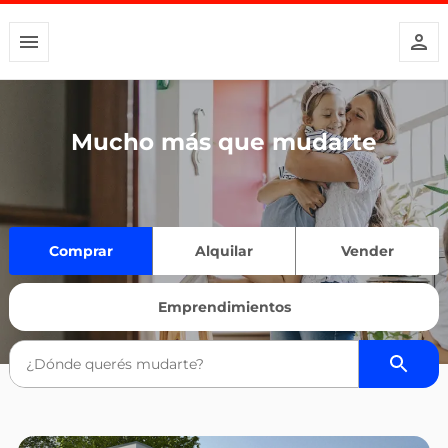
Mucho más que mudarte
Comprar
Alquilar
Vender
Emprendimientos