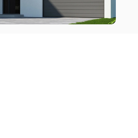
Comprar
l Este
Apartamentos en venta en Punta del Este
deo
Apartamentos en venta en Montevideo
Casas en venta Punta del Este
Casas en venta Montevideo
Casas en venta Maldonado