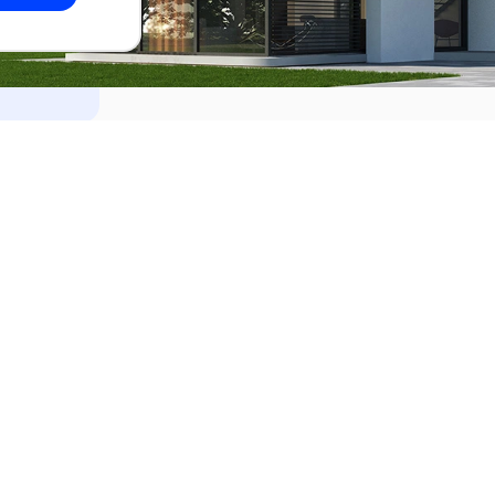
dades
Alquilar
el Este
Apartamentos en alquiler en Punta de
ideo
Apartamentos en alquiler en Montevi
iente
Casas en alquiler en Punta del Este
Casas en alquiler en Montevideo
Casas en alquiler en Maldonado
s