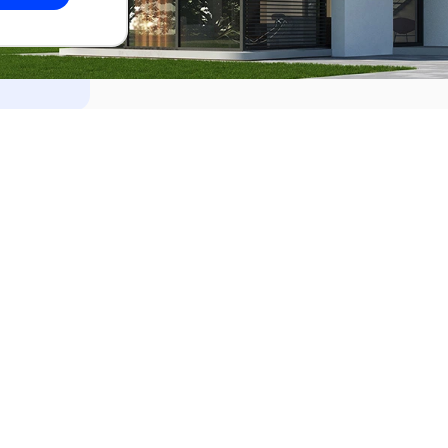
dades
Alquilar
el Este
Apartamentos en alquiler en Punta de
ideo
Apartamentos en alquiler en Montevi
iente
Casas en alquiler en Punta del Este
Casas en alquiler en Montevideo
Casas en alquiler en Maldonado
s