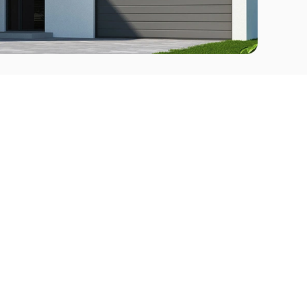
Comprar
l Este
Apartamentos en venta en Punta del Este
deo
Apartamentos en venta en Montevideo
Casas en venta Punta del Este
Casas en venta Montevideo
Casas en venta Maldonado