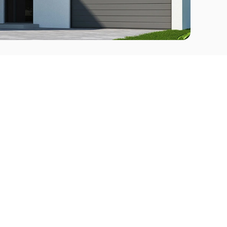
Comprar
l Este
Apartamentos en venta en Punta del Este
deo
Apartamentos en venta en Montevideo
Casas en venta Punta del Este
Casas en venta Montevideo
Casas en venta Maldonado