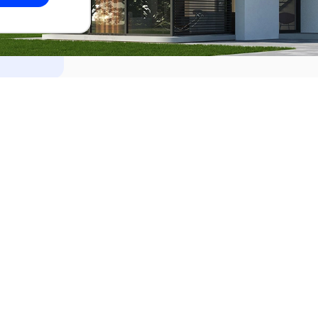
dades
Alquilar
el Este
Apartamentos en alquiler en Punta de
ideo
Apartamentos en alquiler en Montevi
iente
Casas en alquiler en Punta del Este
Casas en alquiler en Montevideo
Casas en alquiler en Maldonado
s