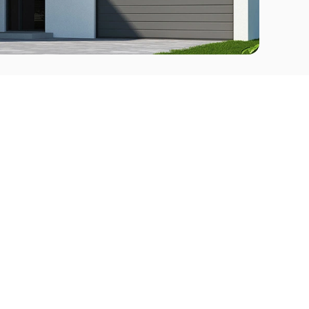
Comprar
l Este
Apartamentos en venta en Punta del Este
deo
Apartamentos en venta en Montevideo
Casas en venta Punta del Este
Casas en venta Montevideo
Casas en venta Maldonado