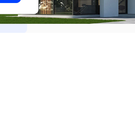
dades
Alquilar
el Este
Apartamentos en alquiler en Punta de
ideo
Apartamentos en alquiler en Montevi
iente
Casas en alquiler en Punta del Este
Casas en alquiler en Montevideo
Casas en alquiler en Maldonado
s