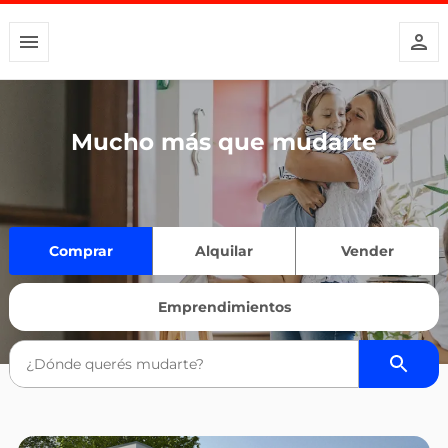
Mucho más que mudarte
Comprar
Alquilar
Vender
Emprendimientos