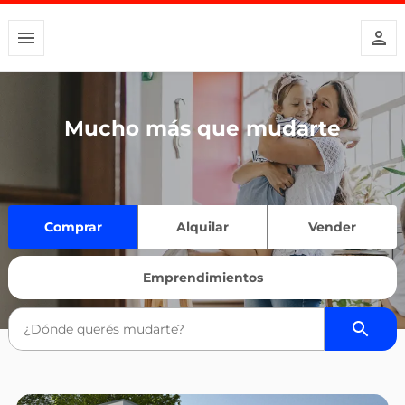
Mucho más que mudarte
Comprar
Alquilar
Vender
Emprendimientos