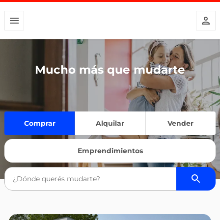
Mucho más que mudarte
Comprar
Alquilar
Vender
Emprendimientos