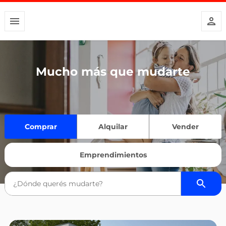
Mucho más que mudarte
Comprar
Alquilar
Vender
Emprendimientos