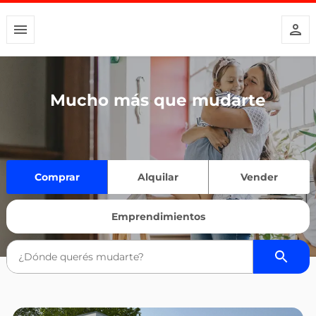
Mucho más que mudarte
Comprar
Alquilar
Vender
Emprendimientos