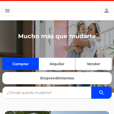
Mucho más que mudarte
Comprar
Alquilar
Vender
Emprendimientos