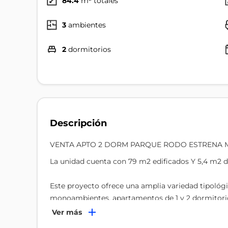
84.4
m² totales
3
ambientes
2
dormitorios
Descripción
VENTA APTO 2 DORM PARQUE RODO ESTRENA 
La unidad cuenta con 79 m2 edificados Y 5,4 m2 de
Este proyecto ofrece una amplia variedad tipológic
monoambientes, apartamentos de 1 y 2 dormitorio
terrazas. Todas las unidades cuentan con placares
Ver más
funcionalidad y confort desde el primer día.