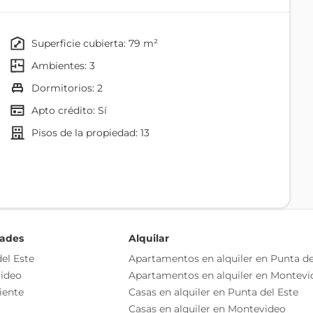
ior, como gimnasio, lavadero y barbacoa, promoviendo un
superficie cubierta: 79 m²
ambientes: 3
dormitorios: 2
Apto crédito: Sí
pisos de la propiedad: 13
Gimnasio
Laundry
ión 10% | descuento del 5%: USD 241.775
urante obra 60% - Ocupación 10% | Descuento del 3%:
dades
Alquilar
el Este
Apartamentos en alquiler en Punta de
a 10% - Ocupación 80% | Precio de lista: USD 254.500
ideo
Apartamentos en alquiler en Montevi
o independiente
Comedor
iente
Casas en alquiler en Punta del Este
as esenciales del inmueble, debiéndose consultar al
Cocina
Casas en alquiler en Montevideo
ización de las medidas, descripciones arquitectónicas y