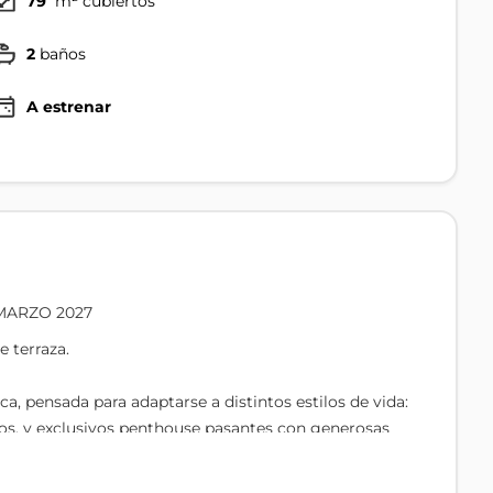
79
m² cubiertos
2
baños
A estrenar
MARZO 2027
 terraza.
a, pensada para adaptarse a distintos estilos de vida:
s, y exclusivos penthouse pasantes con generosas
 y preinstalación de aire acondicionado, asegurando