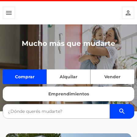
Mucho más que mudarte
Comprar
Alquilar
Vender
Emprendimientos