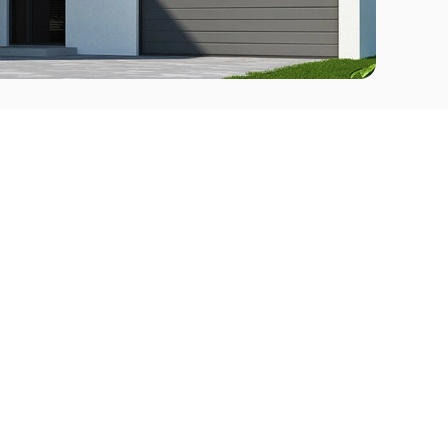
Comprar
l Este
Apartamentos en venta en Punta del Este
deo
Apartamentos en venta en Montevideo
Casas en venta Punta del Este
Casas en venta Montevideo
Casas en venta Maldonado