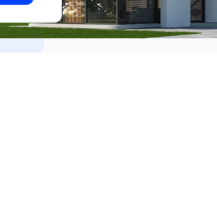
dades
Alquilar
el Este
Apartamentos en alquiler en Punta de
ideo
Apartamentos en alquiler en Montevi
iente
Casas en alquiler en Punta del Este
Casas en alquiler en Montevideo
Casas en alquiler en Maldonado
s