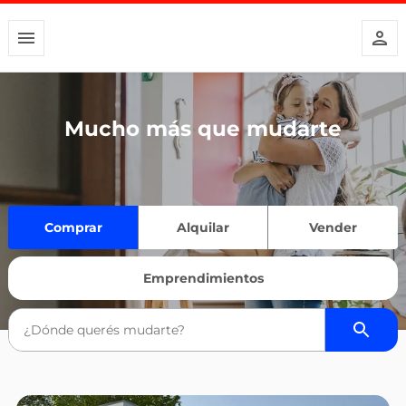
Mucho más que mudarte
Comprar
Alquilar
Vender
Emprendimientos