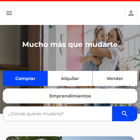
Mucho más que mudarte
Comprar
Alquilar
Vender
Emprendimientos