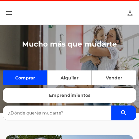
Mucho más que mudarte
Comprar
Alquilar
Vender
Emprendimientos