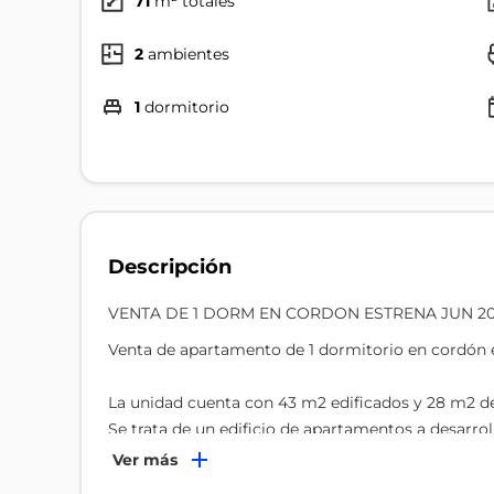
71
m² totales
2
ambientes
1
dormitorio
Descripción
VENTA DE 1 DORM EN CORDON ESTRENA JUN 2
Venta de apartamento de 1 dormitorio en cordón 
La unidad cuenta con 43 m2 edificados y 28 m2 de
Se trata de un edificio de apartamentos a desarrol
calle Joaquín de Salterain 1480 entre calle Ana Mo
Ver más
432307. Se proyecta un edificio de 69 unidades y 3