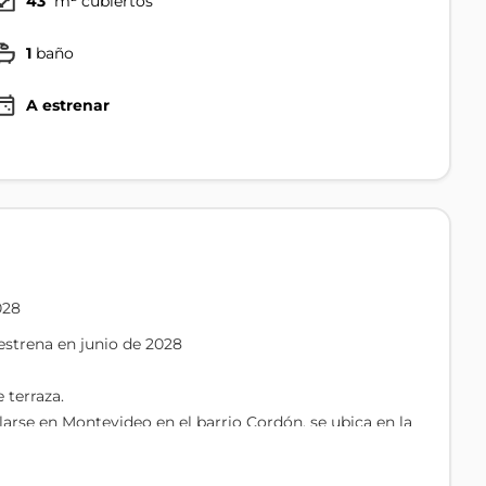
43
m² cubiertos
1
baño
A estrenar
028
estrena en junio de 2028
 terraza.
larse en Montevideo en el barrio Cordón, se ubica en la
nterroso de Lavalleja y Av. General Rivera, Padrón
6 garajes. En piso 11 se proyecta una barbacoa y