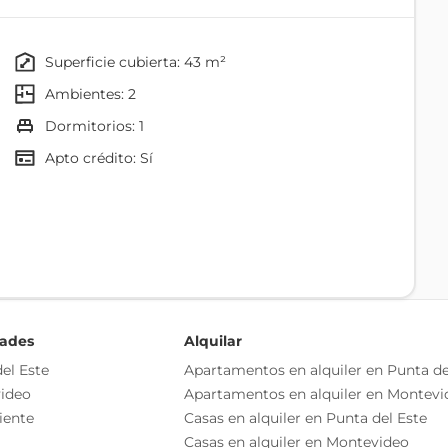
 y 2 dormitorios)
superficie cubierta: 43 m²
ambientes: 2
dormitorios: 1
e obra: 0% - ocupación: 10%
rante obra: 60% - ocupación: 10%
Apto crédito: Sí
- durante obra: 10% - ocupación: 80%
o independiente
as esenciales del inmueble, debiéndose consultar al
ización de las medidas, descripciones arquitectónicas y
Gimnasio
s información, cuyos valores son aproximados.
dades
Alquilar
Comedor
el Este
Apartamentos en alquiler en Punta de
ideo
Apartamentos en alquiler en Montevi
Jardín
iente
Casas en alquiler en Punta del Este
Cocina
Casas en alquiler en Montevideo