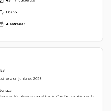
43
m² cubiertos
1
baño
A estrenar
028
estrena en junio de 2028
erraza.
larse en Montevideo en el barrio Cordón, se ubica en la
nterroso de Lavalleja y Av. General Rivera, Padrón
6 garajes. En piso 11 se proyecta una barbacoa y