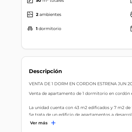
50
m² totales
2
ambientes
1
dormitorio
Descripción
VENTA DE 1 DORM EN CORDON ESTRENA JUN 2
Venta de apartamento de 1 dormitorio en cordón 
La unidad cuenta con 43 m2 edificados y 7 m2 de t
Se trata de un edificio de apartamentos a desarrol
calle Joaquín de Salterain 1480 entre calle Ana Mo
Ver más
432307. Se proyecta un edificio de 69 unidades y 3