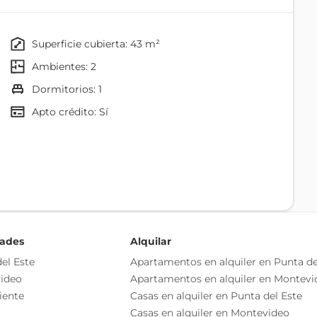
 y 2 dormitorios)
superficie cubierta: 43 m²
ambientes: 2
dormitorios: 1
e obra: 0% - ocupación: 10%
rante obra: 60% - ocupación: 10%
Apto crédito: Sí
- durante obra: 10% - ocupación: 80%
o independiente
as esenciales del inmueble, debiéndose consultar al
ización de las medidas, descripciones arquitectónicas y
Gimnasio
s información, cuyos valores son aproximados.
dades
Alquilar
Comedor
el Este
Apartamentos en alquiler en Punta de
ideo
Apartamentos en alquiler en Montevi
Jardín
iente
Casas en alquiler en Punta del Este
Cocina
Casas en alquiler en Montevideo