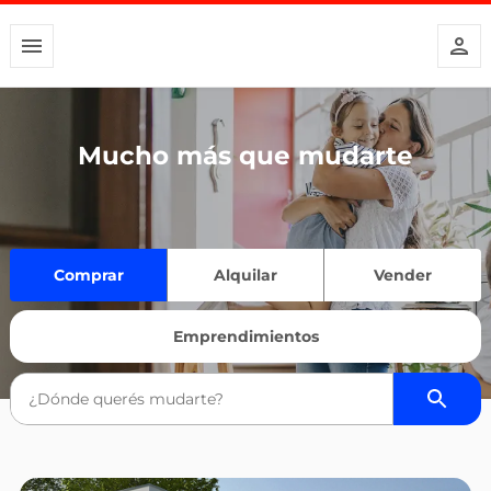
Mucho más que mudarte
Comprar
Alquilar
Vender
Emprendimientos