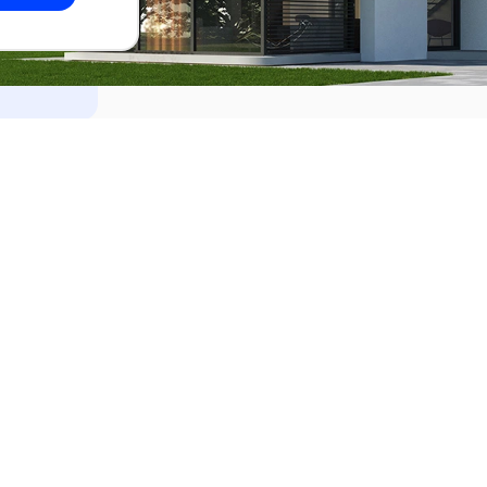
dades
Alquilar
el Este
Apartamentos en alquiler en Punta de
ideo
Apartamentos en alquiler en Montevi
iente
Casas en alquiler en Punta del Este
Casas en alquiler en Montevideo
Casas en alquiler en Maldonado
s