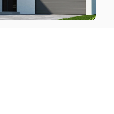
Comprar
l Este
Apartamentos en venta en Punta del Este
deo
Apartamentos en venta en Montevideo
Casas en venta Punta del Este
Casas en venta Montevideo
Casas en venta Maldonado