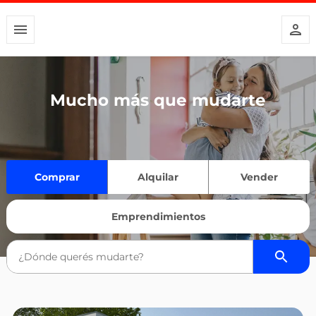
Mucho más que mudarte
Comprar
Alquilar
Vender
Emprendimientos