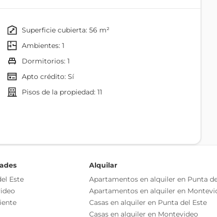
use de 1 dormitorio.
s y un local comercial.
superficie cubierta: 56 m²
 terraza. Al entrar nos encontramos con el baño, mas
ambientes: 1
os encontramos con el área de dormitorio práctica y
dormitorios: 1
conectan directamente con la terraza con parrillero
e.
Apto crédito: Sí
pisos de la propiedad: 11
s.
avadero, gimnasio, lavadero, solarium y jardín.
Gimnasio
arbacoa en piso 1 con patio
Ascensor
 con cortina de enrolla incluida.
ciones solares tipo toldos verticales.
dades
Alquilar
el Este
Apartamentos en alquiler en Punta de
ideo
Apartamentos en alquiler en Montevi
Comedor
iente
Casas en alquiler en Punta del Este
Cocina
Casas en alquiler en Montevideo