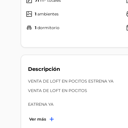
71
m² totales
1
ambientes
1
dormitorio
Descripción
VENTA DE LOFT EN POCITOS ESTRENA YA
VENTA DE LOFT EN POCITOS
EATRENA YA
El desarrollo se encuentra en Pocitos, ubicado en l
Ver más
plaza Varela. El edificio esta compuesto de 48 unid