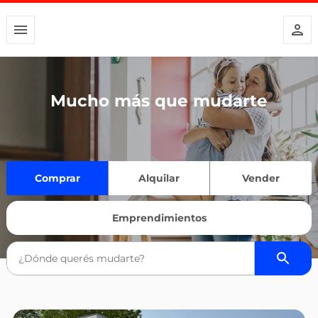
Mucho más que mudarte
Comprar
Alquilar
Vender
Emprendimientos