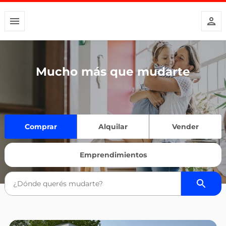
Mucho más que mudarte
Comprar
Alquilar
Vender
Emprendimientos