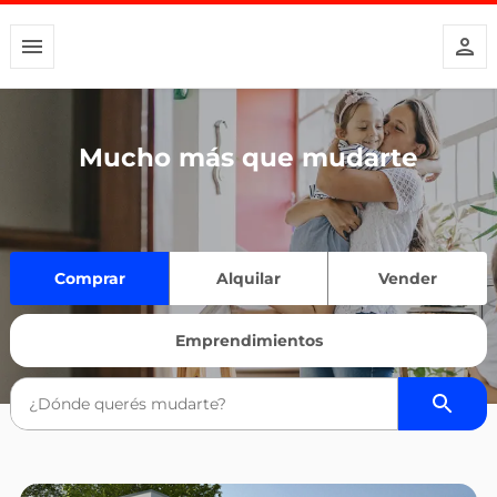
Mucho más que mudarte
Comprar
Alquilar
Vender
Emprendimientos