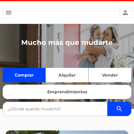
Mucho más que mudarte
Comprar
Alquilar
Vender
Emprendimientos