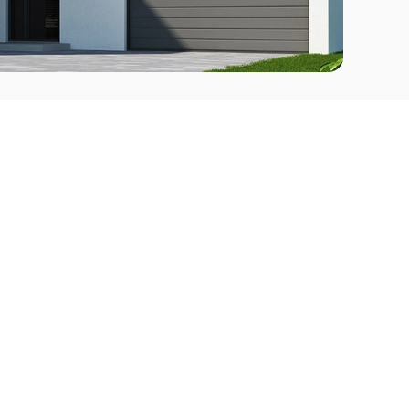
Comprar
l Este
Apartamentos en venta en Punta del Este
deo
Apartamentos en venta en Montevideo
Casas en venta Punta del Este
Casas en venta Montevideo
Casas en venta Maldonado