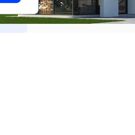
dades
Alquilar
el Este
Apartamentos en alquiler en Punta de
ideo
Apartamentos en alquiler en Montevi
iente
Casas en alquiler en Punta del Este
Casas en alquiler en Montevideo
Casas en alquiler en Maldonado
s