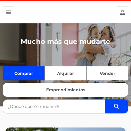
Mucho más que mudarte
Comprar
Alquilar
Vender
Emprendimientos