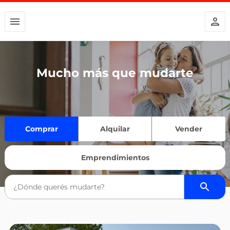
Mucho más que mudarte
Comprar
Alquilar
Vender
Emprendimientos