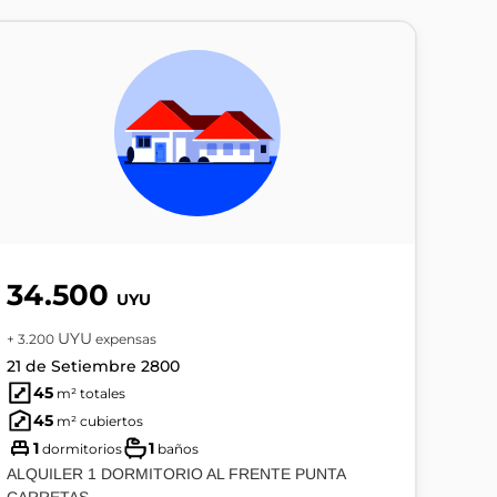
34.500
UYU
UYU
+ 3.200
expensas
21 de Setiembre 2800
45
m² totales
45
m² cubiertos
1
1
dormitorios
baños
ALQUILER 1 DORMITORIO AL FRENTE PUNTA