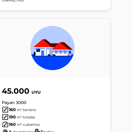
CARRETAS
45.000
UYU
Payan 3000
160
m² terreno
190
m² totales
160
m² cubiertos
4
1
dormitorios
baños