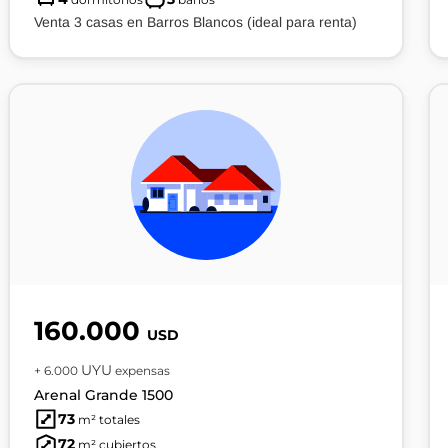
Venta 3 casas en Barros Blancos (ideal para renta)
160.000
USD
UYU
+ 6.000
expensas
Arenal Grande 1500
73
m² totales
72
m² cubiertos