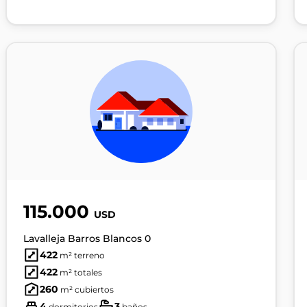
115.000
USD
Lavalleja Barros Blancos 0
422
m² terreno
422
m² totales
260
m² cubiertos
4
3
dormitorios
baños