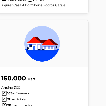
Alquiler Casa 4 Dormitorios Pocitos Garaje
150.000
USD
Ansina 300
189
m² terreno
211
m² totales
205
m² cubiertos