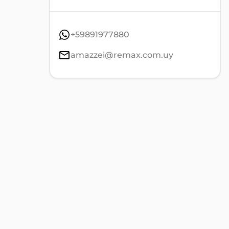
+59891977880
amazzei@remax.com.uy