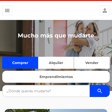
Mucho más que mudarte
Comprar
Alquilar
Vender
Emprendimientos