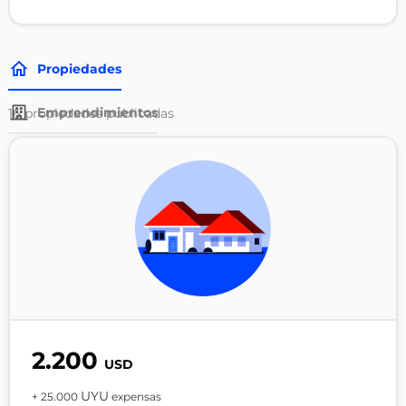
Propiedades
Emprendimientos
16
propiedades publicadas
2.200
USD
UYU
+ 25.000
expensas