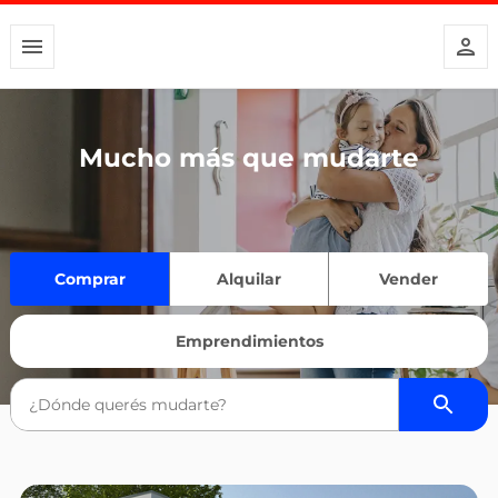
Mucho más que mudarte
Comprar
Alquilar
Vender
Emprendimientos