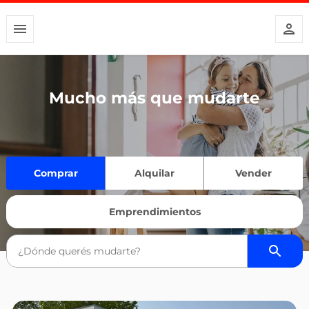
Mucho más que mudarte
Comprar
Alquilar
Vender
Emprendimientos