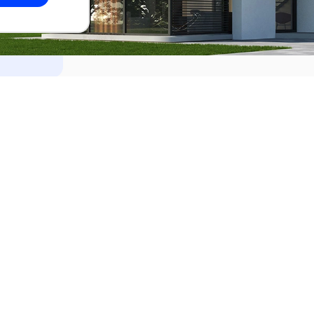
dades
Alquilar
el Este
Apartamentos en alquiler en Punta de
ideo
Apartamentos en alquiler en Montevi
iente
Casas en alquiler en Punta del Este
Casas en alquiler en Montevideo
Casas en alquiler en Maldonado
s