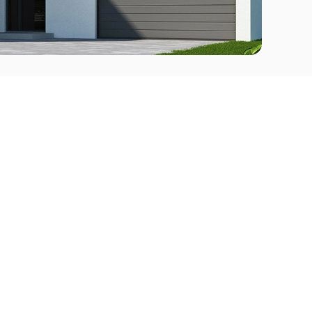
Comprar
l Este
Apartamentos en venta en Punta del Este
deo
Apartamentos en venta en Montevideo
Casas en venta Punta del Este
Casas en venta Montevideo
Casas en venta Maldonado