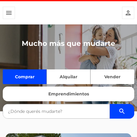
Mucho más que mudarte
Comprar
Alquilar
Vender
Emprendimientos