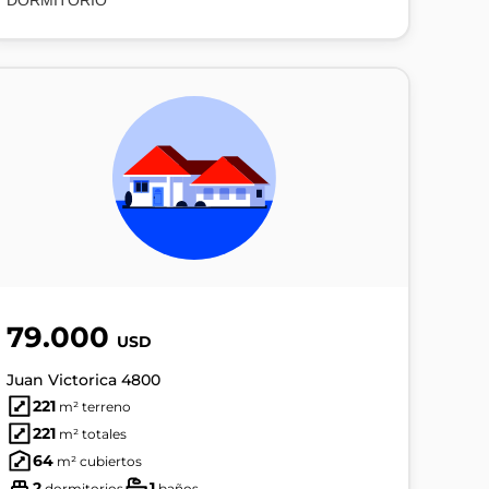
DORMITORIO
79.000
USD
Juan Victorica 4800
221
m² terreno
221
m² totales
64
m² cubiertos
2
1
dormitorios
baños