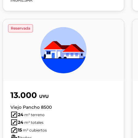
INGRESAR
Reservada
13.000
UYU
Viejo Pancho 8500
24
m² terreno
24
m² totales
15
m² cubiertos
1
baños