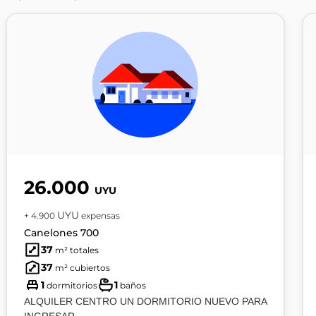
26.000
UYU
UYU
+ 4.900
expensas
Canelones 700
37
m² totales
37
m² cubiertos
1
1
dormitorios
baños
ALQUILER CENTRO UN DORMITORIO NUEVO PARA