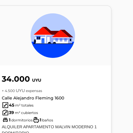
34.000
UYU
UYU
+ 4.500
expensas
Calle Alejandro Fleming 1600
45
m² totales
39
m² cubiertos
1
1
dormitorios
baños
ALQUILER APARTAMENTO MALVIN MODERNO 1