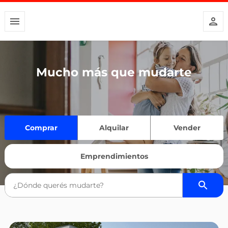
Mucho más que mudarte
Comprar
Alquilar
Vender
Emprendimientos