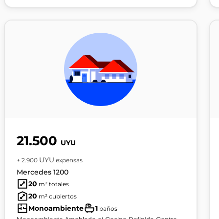
21.500
UYU
UYU
+ 2.900
expensas
Mercedes 1200
20
m² totales
20
m² cubiertos
Monoambiente
1
baños