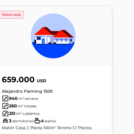
Reservada
659.000
USD
Alejandro Fleming 1500
940
m² terreno
260
m² totales
251
m² cubiertos
3
4
dormitorios
baños
Malvín Casa 1 Planta 940m² Terreno C/ Piscina