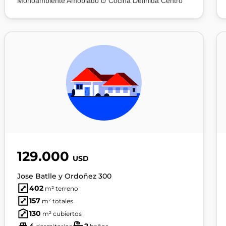
Monoambiente Amoblado c/ Cocina Definida Centro
129.000
USD
Jose Batlle y Ordoñez 300
402
m² terreno
157
m² totales
130
m² cubiertos