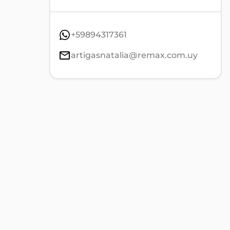
+59894317361
artigasnatalia@remax.com.uy