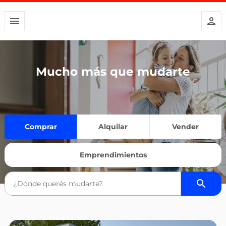
Mucho más que mudarte
Comprar
Alquilar
Vender
Emprendimientos