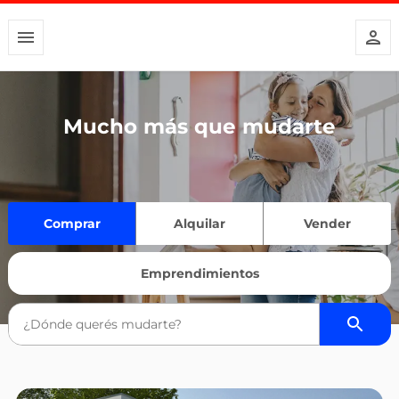
Mucho más que mudarte
Comprar
Alquilar
Vender
Emprendimientos