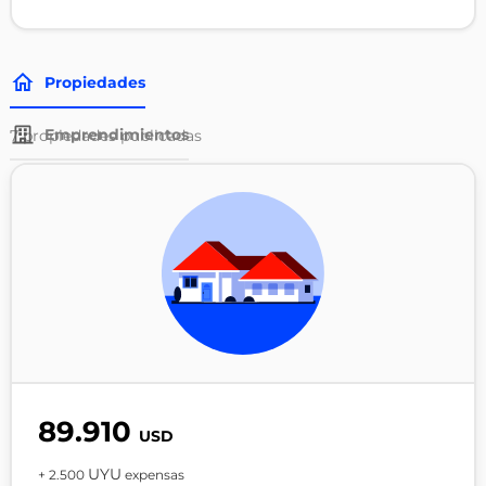
Propiedades
Emprendimientos
7
propiedades publicadas
89.910
USD
UYU
+ 2.500
expensas