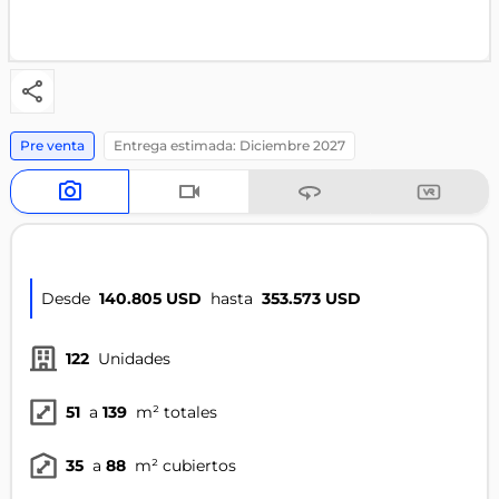
pre venta
Entrega estimada: Diciembre 2027
Desde
140.805 USD
hasta
353.573 USD
122
Unidades
51
 a 
139
m² totales
35
 a 
88
m² cubiertos