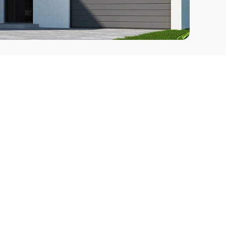
Comprar
l Este
Apartamentos en venta en Punta del Este
deo
Apartamentos en venta en Montevideo
Casas en venta Punta del Este
Casas en venta Montevideo
Casas en venta Maldonado