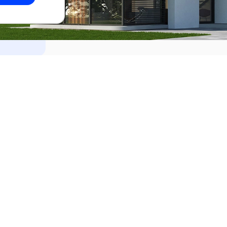
dades
Alquilar
el Este
Apartamentos en alquiler en Punta de
ideo
Apartamentos en alquiler en Montevi
iente
Casas en alquiler en Punta del Este
Casas en alquiler en Montevideo
Casas en alquiler en Maldonado
s