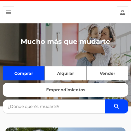
Mucho más que mudarte
Comprar
Alquilar
Vender
Emprendimientos